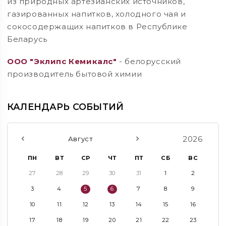
из природных артезианских источников,
газированных напитков, холодного чая и
сокосодержащих напитков в Республике
Беларусь
ООО "Эклипс Кемикалс"
- белорусский
производитель бытовой химии
КАЛЕНДАРЬ СОБЫТИЙ
2026
Август
ПН
ВТ
СР
ЧТ
ПТ
СБ
ВС
27
28
29
30
31
1
2
3
4
5
6
7
8
9
10
11
12
13
14
15
16
17
18
19
20
21
22
23