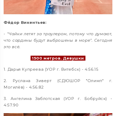
Фёдор Викентьев:
- "Чайки летят за траулером, потому что думают,
что сардины будут выброшены в море". Сегодня
это всё.
1500 метров. Девушки
1. Дарья Купреева (УОР г. Витебск) - 4:56.15
2. Руслана Зиверт (СДЮШОР "Олимп" г.
Могилёв) - 4:56.82
3. Ангелина Заблотская (УОР г. Бобруйск) -
4:57.90