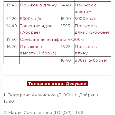
13:45
Прыжок в длину
14:40
Прыжок с
шестом
14:20
5000м с/х
15:00
5000м с/х
14:40
Толкание ядра
15:15
Прыжок в
(7-борье)
длину (5-борье)
17:50
Смешанная эстафета 4х200м
16:20
Прыжок в
16:25
Прыжок в
высоту (7-борье)
длину
16:40
800м (5-борье)
Толкание ядра. Девушки
1. Екатерина Ананченко (ДЮСШ г. Добруш) -
13.90
2. Мария Саможонова (ГОЦОР) - 13.61