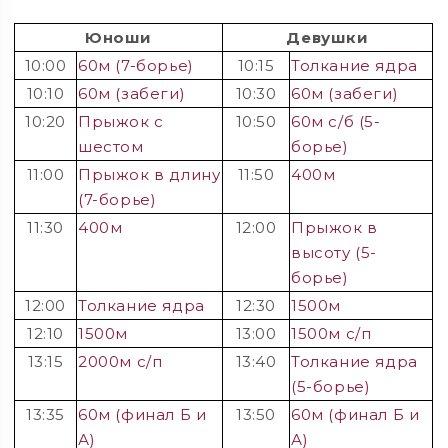
Юноши
Девушки
10:00
60м (7-борье)
10:15
Толкание ядра
10:10
60м (забеги)
10:30
60м (забеги)
10:20
Прыжок с
10:50
60м с/б (5-
шестом
борье)
11:00
Прыжок в длину
11:50
400м
(7-борье)
11:30
400м
12:00
Прыжок в
высоту (5-
борье)
12:00
Толкание ядра
12:30
1500м
12:10
1500м
13:00
1500м с/п
13:15
2000м с/п
13:40
Толкание ядра
(5-борье)
13:35
60м (финал Б и
13:50
60м (финал Б и
А)
А)