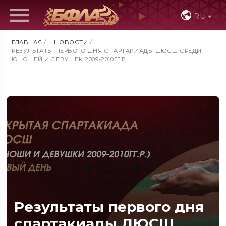
RU
ГЛАВНАЯ
/
НОВОСТИ
/
РЕЗУЛЬТАТЫ ПЕРВОГО ДНЯ СПАРТАКИАДЫ ДЮСШ СРЕДИ
ЮНОШЕЙ И ДЕВУШЕК 2009-2010ГГ.Р.
Результаты первого дня
спартакиады ДЮСШ