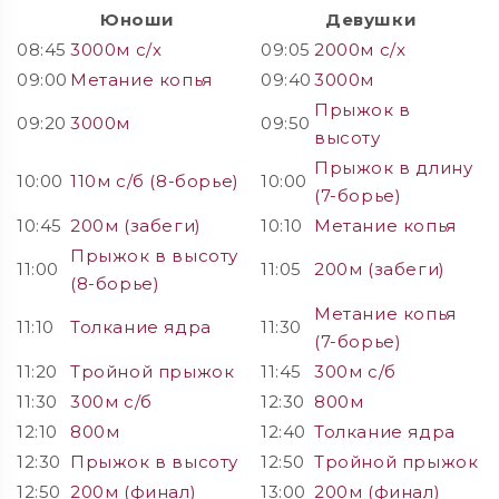
Юноши
Девушки
08:45
3000м с/х
09:05
2000м с/х
09:00
Метание копья
09:40
3000м
Прыжок в
09:20
3000м
09:50
высоту
Прыжок в длину
10:00
110м с/б (8-борье)
10:00
(7-борье)
10:45
200м (забеги)
10:10
Метание копья
Прыжок в высоту
11:00
11:05
200м (забеги)
(8-борье)
Метание копья
11:10
Толкание ядра
11:30
(7-борье)
11:20
Тройной прыжок
11:45
300м с/б
11:30
300м с/б
12:30
800м
12:10
800м
12:40
Толкание ядра
12:30
Прыжок в высоту
12:50
Тройной прыжок
12:50
200м (финал)
13:00
200м (финал)