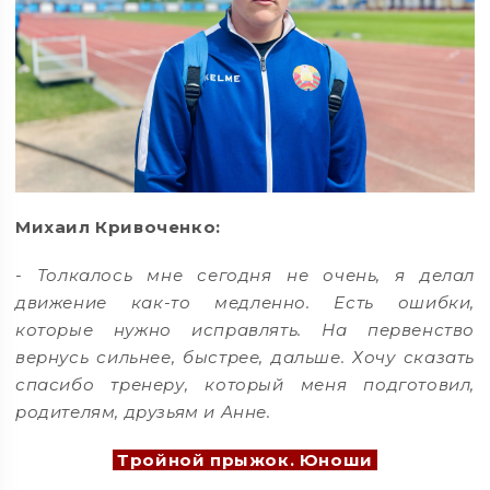
Михаил Кривоченко:
-
Толкалось мне сегодня не очень, я делал
движение как-то медленно. Есть ошибки,
которые нужно исправлять. На первенство
вернусь сильнее, быстрее, дальше. Хочу сказать
спасибо тренеру, который меня подготовил,
родителям, друзьям и Анне.
Тройной прыжок. Юноши