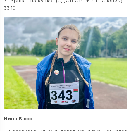
3. Арина Шалесная (СДЮШОР №3 г. Слоним) -
33.10
Нина Басс: