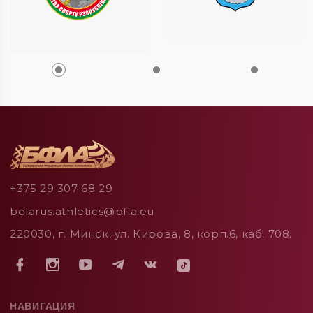
+375 29 307 68 29
belarus.athletics@bfla.eu
220030, г. Минск, ул. Кирова, 8, корп.6, каб. 708.
НАВИГАЦИЯ