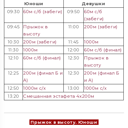
Юноши
Девушки
09:30
60м с/б (забеги)
09:50
60м с/б
(забеги)
09:45
Прыжок в
11:00
200м (забеги)
высоту
10:30
200м (забеги)
11:45
1000м
11:30
1000м
12:00
60м с/б (финал)
12:10
60м с/б (финал)
12:30
Прыжок в
высоту
12:25
200м (финал Б и
12:30
200м (финал Б
А)
и А)
12:50
1000м с/х
13:00
1000м с/х
13:20
Смешанная эстафета 4х200м
Прыжок в высоту. Юноши