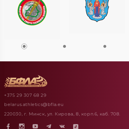
+375 29 307 68 29
belarus.athletics@bfla.eu
220030, г. Минск, ул. Кирова, 8, корп.6, каб. 708.