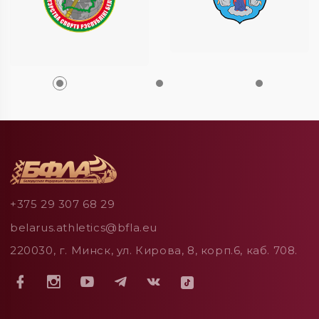
+375 29 307 68 29
belarus.athletics@bfla.eu
220030, г. Минск, ул. Кирова, 8, корп.6, каб. 708.