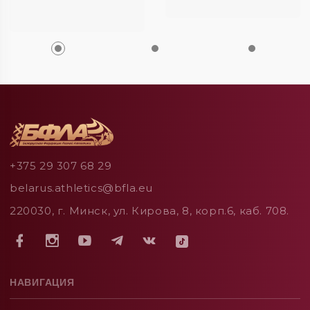
+375 29 307 68 29
belarus.athletics@bfla.eu
220030, г. Минск, ул. Кирова, 8, корп.6, каб. 708.
НАВИГАЦИЯ