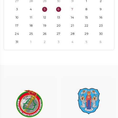
27
28
29
30
31
1
2
3
4
5
6
7
8
9
10
11
12
13
14
15
16
17
18
19
20
21
22
23
24
25
26
27
28
29
30
31
1
2
3
4
5
6