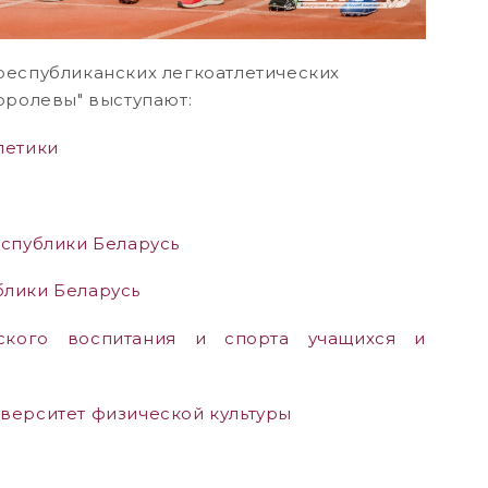
республиканских легкоатлетических
оролевы" выступают:
летики
еспублики Беларусь
блики Беларусь
ского воспитания и спорта учащихся и
верситет физической культуры