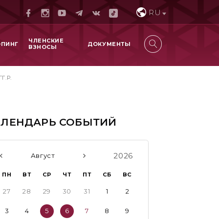
RU
ЧЛЕНСКИЕ
ОПИНГ
ДОКУМЕНТЫ
ВЗНОСЫ
Г.Р.
АЛЕНДАРЬ СОБЫТИЙ
2026
Август
ПН
ВТ
СР
ЧТ
ПТ
СБ
ВС
27
28
29
30
31
1
2
3
4
5
6
7
8
9