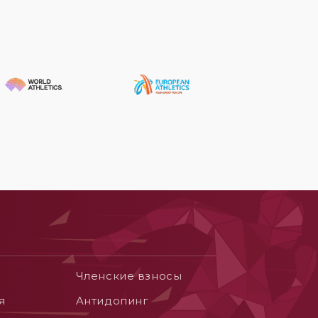
Членские взносы
я
Aнтидопинг