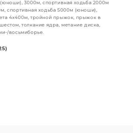
 (юноши), 3000м, спортивная ходьба 2000м
0м, спортивная ходьба 5000м (юноши),
ета 4х400м, тройной прыжок, прыжок в
шестом, толкание ядра, метание диска,
еми-/восьмиборье.
25)