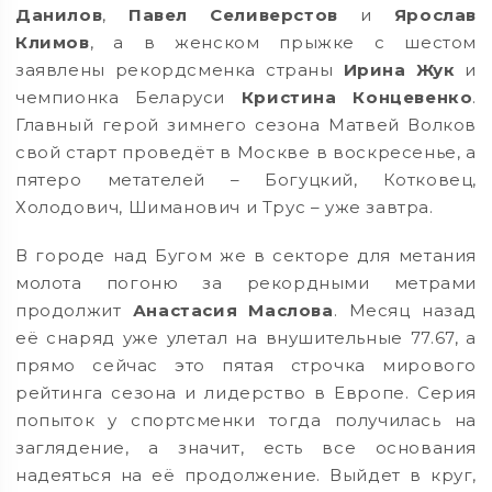
Данилов
,
Павел Селиверстов
и
Ярослав
Климов
, а в женском прыжке с шестом
заявлены рекордсменка страны
Ирина Жук
и
чемпионка Беларуси
Кристина Концевенко
.
Главный герой зимнего сезона Матвей Волков
свой старт проведёт в Москве в воскресенье, а
пятеро метателей – Богуцкий, Котковец,
Холодович, Шиманович и Трус – уже завтра.
В городе над Бугом же в секторе для метания
молота погоню за рекордными метрами
продолжит
Анастасия Маслова
. Месяц назад
её снаряд уже улетал на внушительные 77.67, а
прямо сейчас это пятая строчка мирового
рейтинга сезона и лидерство в Европе. Серия
попыток у спортсменки тогда получилась на
заглядение, а значит, есть все основания
надеяться на её продолжение. Выйдет в круг,