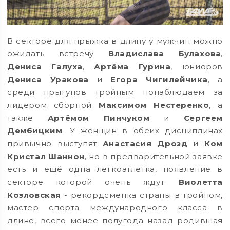
В секторе для прыжка в длину у мужчин можно
ожидать встречу
Владислава Булахова
,
Дениса Галуха
,
Артёма Гурина
, юниоров
Дениса Уракова
и
Егора Чигилейчика
, а
среди прыгунов тройным понаблюдаем за
лидером сборной
Максимом Нестеренко
, а
также
Артёмом Пинчуком
и
Сергеем
Дембицким
. У женщин в обеих дисциплинах
привычно выступят
Анастасия Дрозд
и
Ком
Кристал Шаннон
, но в предварительной заявке
есть и ещё одна легкоатлетка, появление в
секторе которой очень ждут.
Виолетта
Козловская
- рекордсменка страны в тройном,
мастер спорта международного класса в
длине, всего менее полугода назад родившая