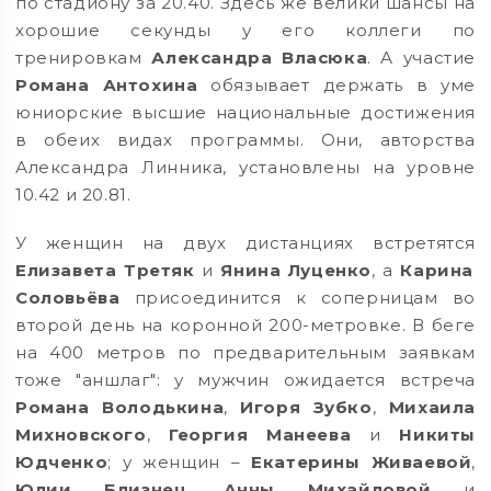
по стадиону за 20.40. Здесь же велики шансы на
хорошие секунды у его коллеги по
тренировкам
Александра Власюка
. А участие
Романа Антохина
обязывает держать в уме
юниорские высшие национальные достижения
в обеих видах программы. Они, авторства
Александра Линника, установлены на уровне
10.42 и 20.81.
У женщин на двух дистанциях встретятся
Елизавета Третяк
и
Янина Луценко
, а
Карина
Соловьёва
присоединится к соперницам во
второй день на коронной 200-метровке. В беге
на 400 метров по предварительным заявкам
тоже "аншлаг": у мужчин ожидается встреча
Романа Володькина
,
Игоря Зубко
,
Михаила
Михновского
,
Георгия Манеева
и
Никиты
Юдченко
; у женщин –
Екатерины Живаевой
,
Юлии Близнец
,
Анны Михайловой
и