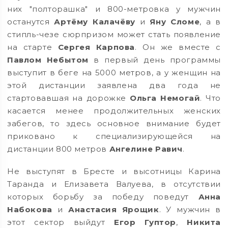
них "полторашка" и 800-метровка у мужчин
останутся
Артёму Калачёву
и
Яну Сломе
, а в
стипль-чезе сюрпризом может стать появление
на старте
Сергея Карпова
. Он же вместе с
Павлом Небытом
в первый день программы
выступит в беге на 5000 метров, а у женщин на
этой дистанции заявлена два года не
стартовавшая на дорожке
Ольга Немогай
. Что
касается менее продолжительных женских
забегов, то здесь основное внимание будет
приковано к специализирующейся на
дистанции 800 метров
Ангелине Равич
.
Не выступят в Бресте и высотницы Карина
Таранда и Елизавета Валуева, в отсутствии
которых борьбу за победу поведут
Анна
Набокова
и
Анастасия Ярощик
. У мужчин в
этот сектор выйдут
Егор Гуптор
,
Никита