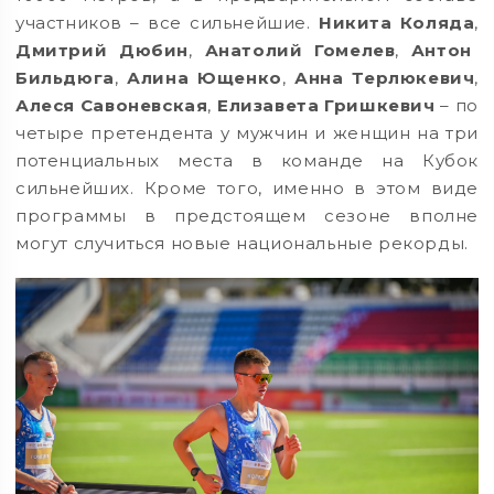
участников – все сильнейшие.
Никита Коляда
,
Дмитрий Дюбин
,
Анатолий Гомелев
,
Антон
Бильдюга
,
Алина Ющенко
,
Анна Терлюкевич
,
Алеся Савоневская
,
Елизавета Гришкевич
– по
четыре претендента у мужчин и женщин на три
потенциальных места в команде на Кубок
сильнейших. Кроме того, именно в этом виде
программы в предстоящем сезоне вполне
могут случиться новые национальные рекорды.