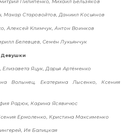
Дмитрий Пилипенко, Михаил Бельзяков
, Макар Старовойтов, Даниил Косьянов
о, Алексей Климчук, Антон Воинков
ирилл Белевцев, Семён Лукьянчук
Девушки
 Елизавета Яцук, Дарья Артёменко
яна Волынец, Екатерина Лысенко, Ксения
офия Радюк, Карина Ясявичюс
Ксения Ермоленко, Кристина Максименко
ингерей, Ия Балицкая