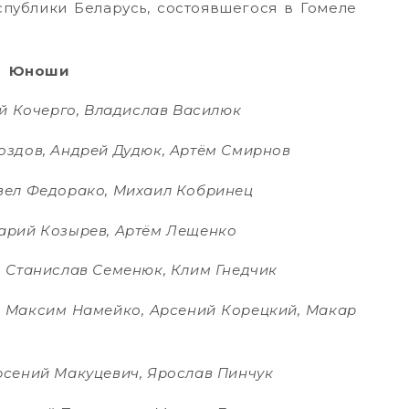
публики Беларусь, состоявшегося в Гомеле
Юноши
ей Кочерго, Владислав Василюк
оздов, Андрей Дудюк, Артём Смирнов
вел Федорако, Михаил Кобринец
арий Козырев, Артём Лещенко
, Станислав Семенюк, Клим Гнедчик
:
Максим Намейко, Арсений Корецкий, Макар
рсений Макуцевич, Ярослав Пинчук