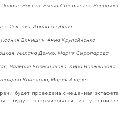
Полина Васько, Елена Степаненко, Вероника
нна Яскевич, Арина Якубеня
 Ксения Денищич, Анна Крупейченко
оцкая, Милана Демко, Мария Сыропарова
ая, Валерия Колесникова, Кира Волженкова
ксандра Кононова, Мария Азарко
речи будет проведена смешанная эстафета
авы будут сформированы из участников