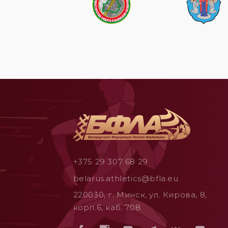
+375 29 307 68 29
belarus.athletics@bfla.eu
220030, г. Минск, ул. Кирова, 8,
корп.6, каб. 708.