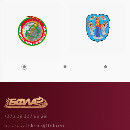
+375 29 307 68 29
belarus.athletics@bfla.eu