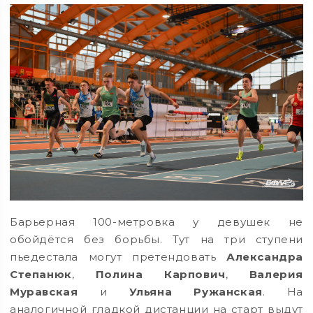
Барьерная 100-метровка у девушек не
обойдётся без борьбы. Тут на три ступени
пьедестала могут претендовать
Александра
Степанюк
,
Полина Карпович
,
Валерия
Муравская
и
Ульяна Ружанская
. На
аналогичной гладкой дистанции на старт выдут