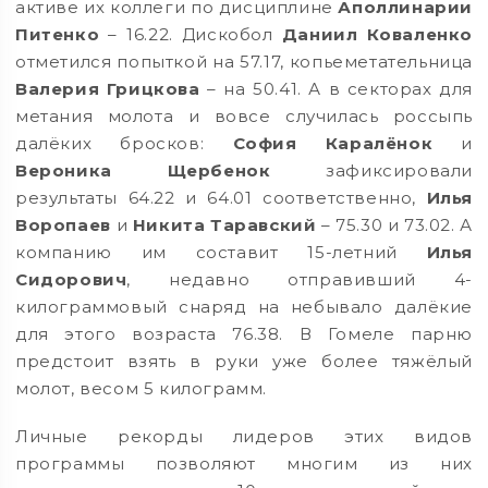
активе их коллеги по дисциплине
Аполлинарии
Питенко
– 16.22. Дискобол
Даниил Коваленко
отметился попыткой на 57.17, копьеметательница
Валерия Грицкова
– на 50.41. А в секторах для
метания молота и вовсе случилась россыпь
далёких бросков:
София Каралёнок
и
Вероника Щербенок
зафиксировали
результаты 64.22 и 64.01 соответственно,
Илья
Воропаев
и
Никита Таравский
– 75.30 и 73.02. А
компанию им составит 15-летний
Илья
Сидорович
, недавно отправивший 4-
килограммовый снаряд на небывало далёкие
для этого возраста 76.38. В Гомеле парню
предстоит взять в руки уже более тяжёлый
молот, весом 5 килограмм.
Личные рекорды лидеров этих видов
программы позволяют многим из них