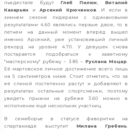
пьедестале будут
Глеб Пилюк
,
Виталий
Казарьян
и
Арсений Крюченков
. И если в
зимнем сезоне лидерами с одинаковыми
результатами 4.60 являлись первые двое, то в
летнем на данный момент вперёд вышел
именно Арсений, уже установивший личный
рекорд на уровне 4.70. У девушек снова
постарается подобраться к заветному
"мастерскому" рубежу – 3.85 –
Руслана Моцар
.
Её мартовское личное достижение всего лишь
на 5 сантиметров ниже. Стоит отметить, что за
её спиной постепенно растут и добавляют в
результатах остальные спортсменки, поэтому
увидеть прыжки на рубеже 3.60 можно в
исполнении ещё нескольких участниц.
В семиборье в статусе фаворитки на
спартакиаде выступит
Милана Гребень
.