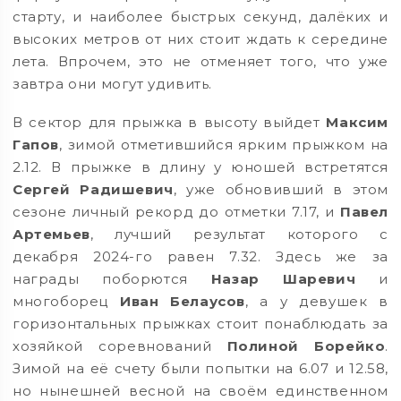
старту, и наиболее быстрых секунд, далёких и
высоких метров от них стоит ждать к середине
лета. Впрочем, это не отменяет того, что уже
завтра они могут удивить.
В сектор для прыжка в высоту выйдет
Максим
Гапов
, зимой отметившийся ярким прыжком на
2.12. В прыжке в длину у юношей встретятся
Сергей Радишевич
, уже обновивший в этом
сезоне личный рекорд до отметки 7.17, и
Павел
Артемьев
, лучший результат которого с
декабря 2024-го равен 7.32. Здесь же за
награды поборются
Назар Шаревич
и
многоборец
Иван Белаусов
, а у девушек в
горизонтальных прыжках стоит понаблюдать за
хозяйкой соревнований
Полиной Борейко
.
Зимой на её счету были попытки на 6.07 и 12.58,
но нынешней весной на своём единственном