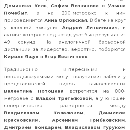
Доминика Кель
,
София Вознякова
и
Ульяна
Почебыт
, а на 200-метровке к ним
присоединится
Анна Орловская
. В беге на круг
у юношей выступит
Андрей Литвинович
, в
активе которого год назад уже был результат из
49 секунд. На аналогичной барьерной
дистанции за лидерство, вероятно, поборются
Кирилл Ящук
и
Егор Евстигнеев
.
Традиционно интересными и
непредсказуемыми могут получиться забеги у
представителей видов выносливости.
Валентина Потоцкая
встретится на 800-
метровке с
Владой Третьяковой
, а у юношей
соперничество развернётся между
Владиславом Ковалюком
,
Даниилом
Красновским
,
Арсением Грибковским
,
Дмитрием Бондарем
,
Владиславом Гуруком
.