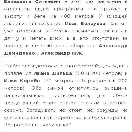
Елизавета Ситкевич
в этот раз заявлена в
отдельных видах программы – в прыжке в
высоту и беге на 400 метров. У юношей
аналогичная ситуация:
Иван Белаусов
, как мы
уже говорили, в Гомеле планирует прыгать в
длину и метать диск, а в его отсутствии за
победу в десятиборье поборются
Александр
Демиденко
и
Александр Жук
.
На беговой дорожке с интересом будем ждать
появления
Ивана Шильца
(100 и 200 метров) и
Ильи Коребо
(110 метров с барьерами и 200
метров). Оба зимой отметились высшими
национальными достижениями, для обоих
предстоящий старт станет первым в летнем
сезоне. Загадывать не стоит, но секунды на
финише с большой вероятностью будут хороши.
Вопрос лишь – насколько?