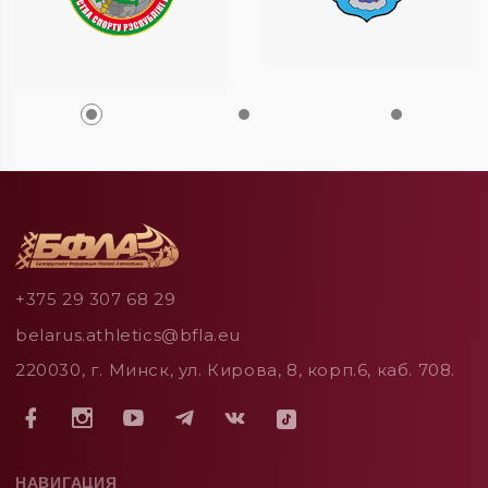
+375 29 307 68 29
belarus.athletics@bfla.eu
220030, г. Минск, ул. Кирова, 8, корп.6, каб. 708.
НАВИГАЦИЯ