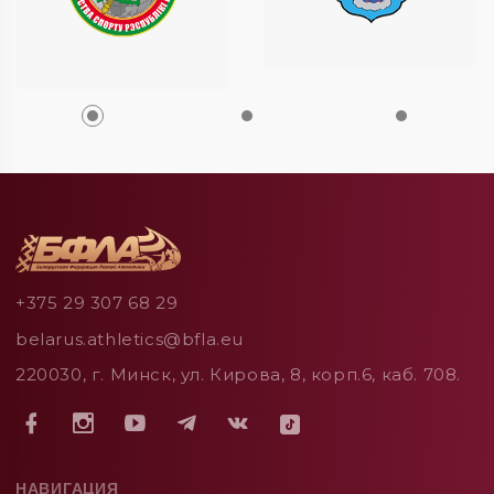
+375 29 307 68 29
belarus.athletics@bfla.eu
220030, г. Минск, ул. Кирова, 8, корп.6, каб. 708.
НАВИГАЦИЯ