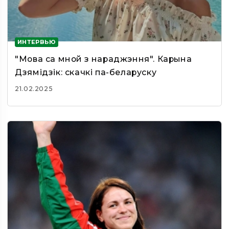
ИНТЕРВЬЮ
"Мова са мной з нараджэння". Карына
Дзямiдзiк: скачкi па-беларуску
21.02.2025