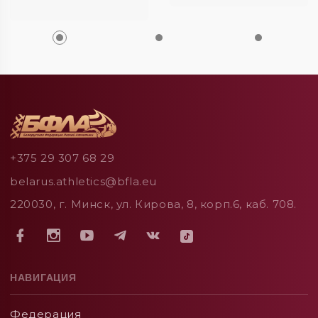
+375 29 307 68 29
belarus.athletics@bfla.eu
220030, г. Минск, ул. Кирова, 8, корп.6, каб. 708.
НАВИГАЦИЯ
Федерация